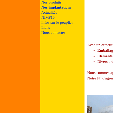
Nos produits
Nos implantations
Actualités
NIMP15
Infos sur le peuplier
Liens
Nous contacter
Avec un effecti
Emballage
Eléments 
Divers art
Nous sommes agr
Notre N° d'agré