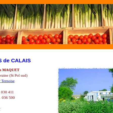
 de CALAIS
es MAQUET
eraine
(St Pol sud)
 Ternoise
1 030 411
1 036 500
r