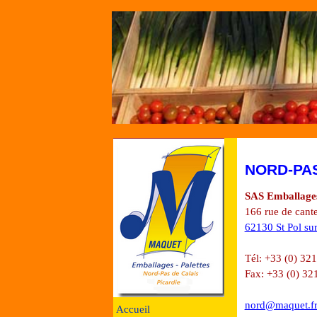
NORD-PAS
SAS Emballag
166 rue de cant
62130 St Pol sur
Tél: +33 (0) 32
Fax: +33 (0) 32
nord@maquet.f
Accueil